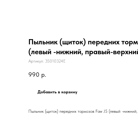
Пыльник (щиток) передних торм
(левый -нижний, правый-верхни
Артикул:
35010324E
990
р.
Добавить в корзину
Пыльник (щиток) передних тормозов Faw J5 (левый -нижний,