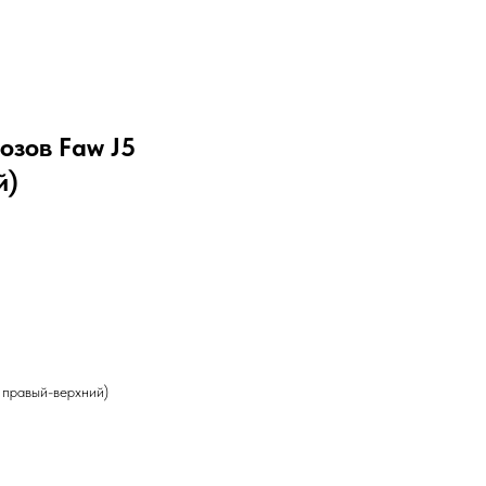
озов Faw J5
й)
 правый-верхний)