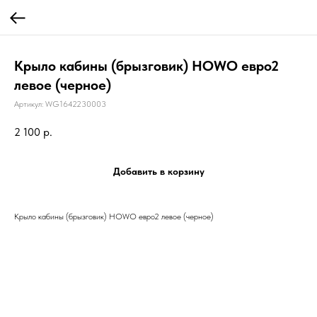
Крыло кабины (брызговик) HOWO евро2
левое (черное)
Артикул:
WG1642230003
2 100
р.
Добавить в корзину
Крыло кабины (брызговик) HOWO евро2 левое (черное)