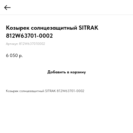
Козырек солнцезащитный SITRAK
812W63701-0002
Артикул:
812W637010002
6 050
р.
Добавить в корзину
Козырек солнцезащитный SITRAK 812W63701-0002