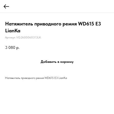
Натяжитель приводного ремня WD615 Е3
LianKa
Артикул:
VG2600060313LK
3 080
р.
Добавить в корзину
Натяжитель приводного ремня WD615 Е3 LianKa