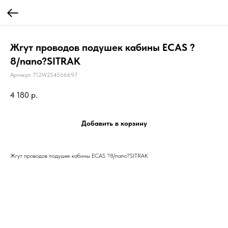
Жгут проводов подушек кабины ECAS ?
8/nano?SITRAK
Артикул:
712W254566697
4 180
р.
Добавить в корзину
Жгут проводов подушек кабины ECAS ?8/nano?SITRAK