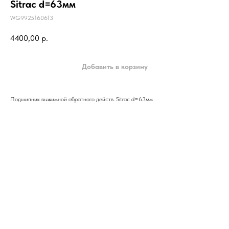
Sitrac d=63мм
WG9925160613
4400,00
р.
Добавить в корзину
Подшипник выжимной обратного действ. Sitrac d=63мм