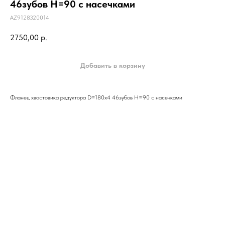
46зубов Н=90 с насечками
AZ9128320014
2750,00
р.
Добавить в корзину
Фланец хвостовика редуктора D=180х4 46зубов Н=90 с насечками