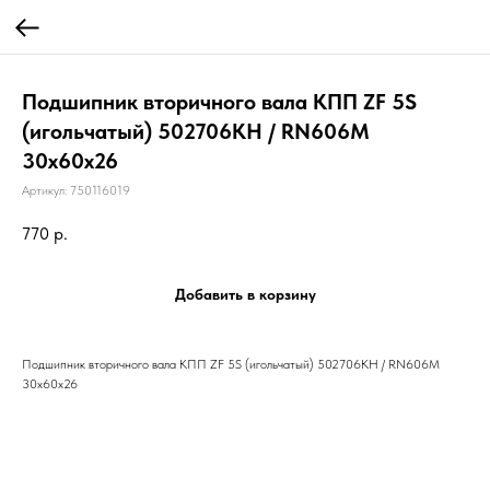
Подшипник вторичного вала КПП ZF 5S
(игольчатый) 502706KH / RN606M
30x60x26
Артикул:
750116019
770
р.
Добавить в корзину
Подшипник вторичного вала КПП ZF 5S (игольчатый) 502706KH / RN606M
30x60x26