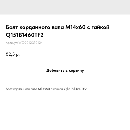
Болт карданного вала М14х60 с гайкой
Q151B1460TF2
Артикул:
WG9012310124
82,5
р.
Добавить в корзину
Болт карданного вала М14х60 с гайкой Q151B1460TF2