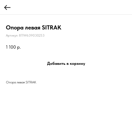
Опора левая SITRAK
Артикул:
811W639030253
1 100
р.
Добавить в корзину
Опора левая SITRAK