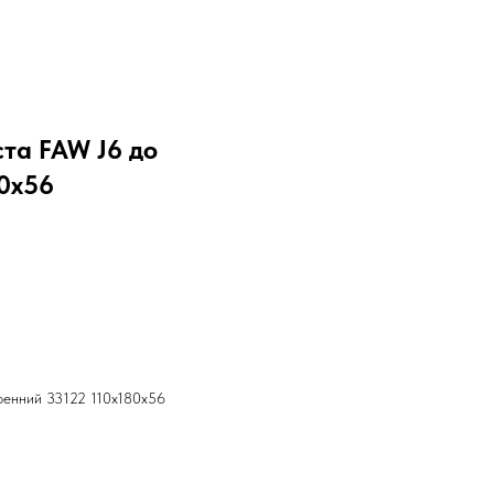
та FAW J6 до
80х56
тренний 33122 110х180х56