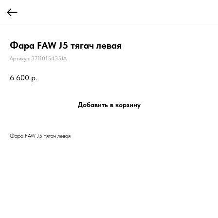
Фара FAW J5 тягач левая
Артикул:
3711015435JA
6 600
р.
Добавить в корзину
Фара FAW J5 тягач левая